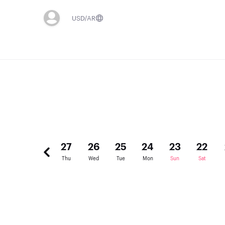
USD
AR
29
28
27
26
25
24
23
22
Sat
Fri
Thu
Wed
Tue
Mon
Sun
Sat